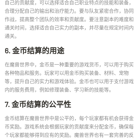
自己的贡献度，可以选择适合自己职业特点的技能和装备，
合理分配自己的输出和治疗能力。要与队友紧密合作，协同
作战，提高整个团队的效率和贡献度。要注意副本的难度和
通关时间，选择适合自己实力的副本，并尽量在规定时间内
通关。
6. 金币结算的用途
在魔兽世界中，金币是一种重要的游戏货币，可以用于购买
各种物品和服务。玩家可以用金币购买装备、材料、宠物
等，提升自己的实力和游戏体验。金币也可以用于支付游戏
内的服务费用，例如修理装备、学习新的技能等。
7. 金币结算的公平性
金币结算在魔兽世界中是公平的，每个玩家都有机会获得金
币奖励。游戏系统会根据玩家的贡献度来分配金币，确保每
个玩家都能够得到应有的奖励。魔兽世界也有一套完善的反