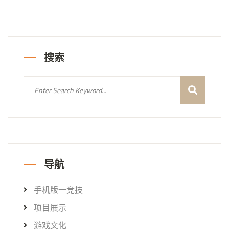
搜索
导航
手机版一竞技
项目展示
游戏文化